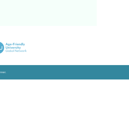
生还安排了癌症幸存志愿者与吴女士见面，和她
士及其家人的会面，包括她儿子和她妹妹。汤继
信靠中医，她说： 「她的观念改不了，不管她
我觉得她做错决定！」他大喊着说：「求你救
人的决定仍令她大感困扰，总希望自己还能做点
———————
癌症
行善