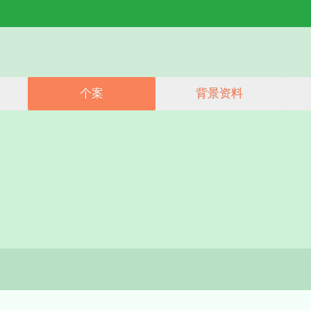
能力建设计划
公众教育
网上学习平
简介
个案
士