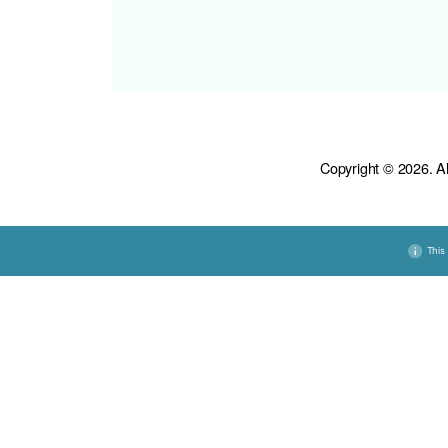
在这期间，病房的医
验。即便如此，吴女
重新考虑，但吴女士
好，我都唯有支持她
会面后，汤把严医生
生！」严医生知道吴
—————————
中医
病人自决