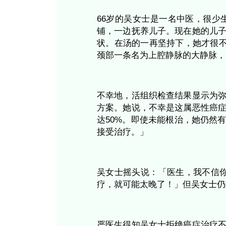
选中医不选
个案情况
评
66岁的吴女士是一
铺，一边抚养儿子。
状。在汤的一再坚持
颈部一条名为上腔静