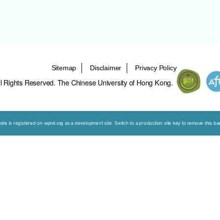
生和护士都试着说服吴女士接受癌症治疗。严医
士仍然毫不动摇。严医生又进一步安排了与吴女
的妹妹支持她的决定。妹妹清楚吴女士这辈子最
。」
拉到一旁单独谈话：「我妈妈说她不想治疗，可
女士意识清晰，有能力自己做出治疗决定。但病
—————————————————————
道德困扰
家庭矛盾
决策能力
文化习俗