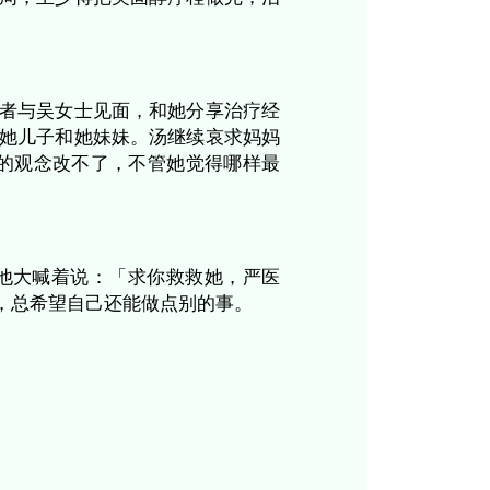
瘤科的意见。肿瘤科严医生向吴女士和汤说明可
致命。可幸是透过化疗和免疫治疗，这癌症的长
控制住癌症病情。严医生建议说：「我如果是你，
」汤却很惶恐，他说： 「妈妈，如果你现在不
决定出院，也应该再等一周，至少得把类固醇疗
意再住院一周。