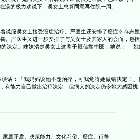
结果显示为弥漫性大B-细胞淋巴瘤，并咨询了肿
这属恶性癌症，不治疗就会迅速恶化，数周即可
治，她仍然有60%的机会可以在一段长时间内
生，我不信你们的药。我去找认识的中医帮我。
」但吴女士仍执意拒绝，要求出院。
绝癌症治疗不免担忧。她向吴女士解释说，即使
的问题再走。在汤的极力劝说下，吴女士总算同