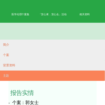
首页
学术成果
能力
公众教育
网上学习平台
医学伦理个案集
「安心來．安心去」活动
相
简介
个案