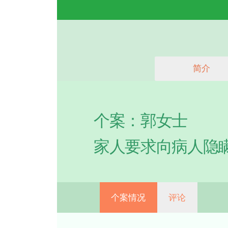
首页
学术成果
个案：郭女