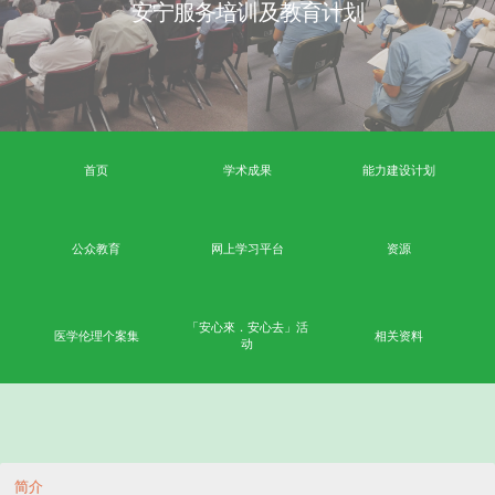
赛马会安宁颂
安宁服务培训及教育计划
首页
学术成果
能力
公众教育
网上学习平台