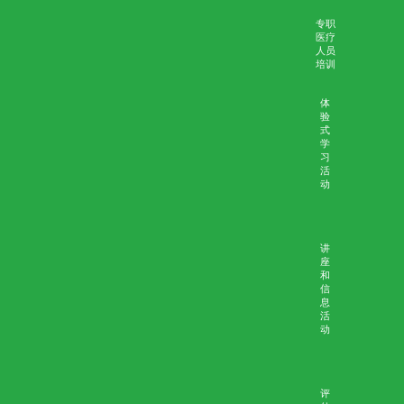
赛马会安宁颂
安宁服务培训及教育计划
能力
医生
培训
互
动
工
作