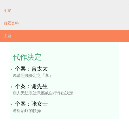
「安心來．安心去」活
医学伦理个案集
相
动
简介
个案
背景资料
主题