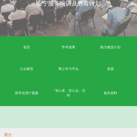
赛马会安宁颂
安宁服务培训及教育计划
首页
学术成果
能力
公众教育
网上学习平台