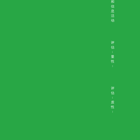
护理目标
个案：黄女士
晚期癌症病人的深切治疗部分流问题
个案：叶先生
生命将尽时不给予抗生素治疗
个案：周先生
个案：曾太太
个案：杨老太
个案：梁太太
个
医学伦理个案集-按主题浏览
预设照顾计划