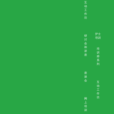
公众教育
「预
设照
互动
顾计
工作
划」
坊
工作
坊
活动
网上
讲座
和信
巡回
息活
展览
动
评估
评估
﹙量
﹙质