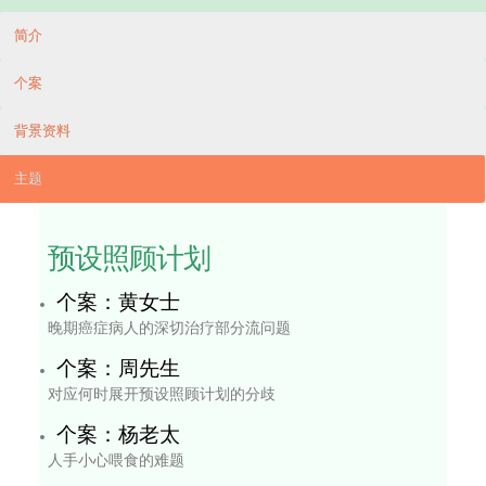
座
谈
会
网
上
培
训
死
亡
审
核
评