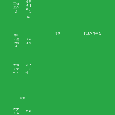
网
上
培
训
死
亡
审
核
评
估
﹙
量
性
﹚