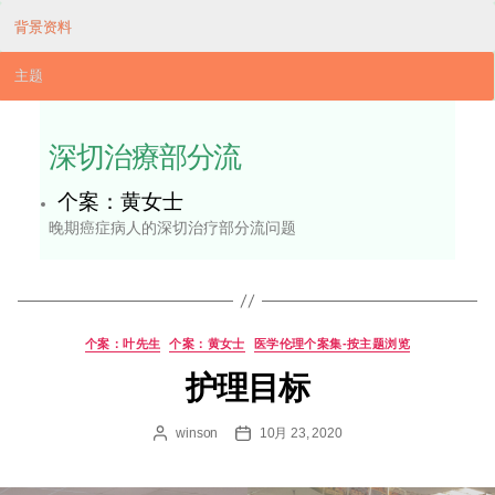
公众教育
「预
设照
互动
顾计
工作
划」
坊
工作
坊
活动
网上
讲座
和信
巡回
息活
展览
动
评估
评估
﹙量
﹙质