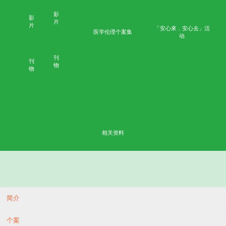
评
估
﹙
质
性
首页
学术成果
﹚
W
e
bi
n
ar