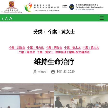
A
A
A
分类：
个案：黄女士
个案：刘先生
个案：叶先生
个案：周先生
个案：曾太太
个
个案：陈先生
个案：黄女士
医学伦理个案集-按主题
维持生命治疗
winson
10月 23, 2020