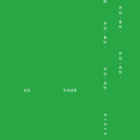
互
动
工
作
坊
研
讨
会
和
讲
座
座
谈
会