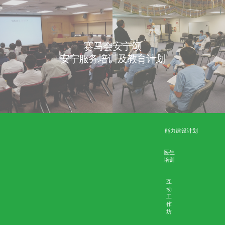
个案：曾太太
晚晴照顾决定之「孝」
个案：梁太太
与家属在「预设照顾计划」方面沟通不足
个案：黄女士
医学伦理个案集-按主题浏览
深切治疗部分流
winson
10月 23, 2020