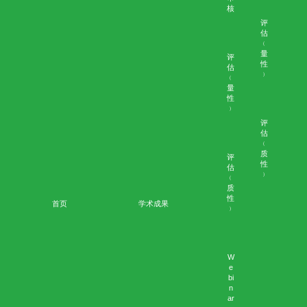
深切治療部分流
个案：黄女士
晚期癌症病人的深切治疗部分流问题
个案：叶先生
个案：黄女士
医学伦理个案集-按主题
护理目标
winson
10月 23, 2020