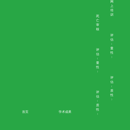
性﹚
性﹚
资源
医护
公众
人员
影
影
片
片
「安心來
医学伦理个案集
刊
刊
物
物