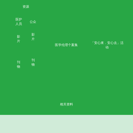
医生
培训
互
动
工
作
坊
研
讨
会
和
讲
座