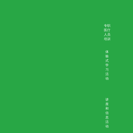
赛马会安宁颂
安宁服务培训及教育计划
能力
医生
培训