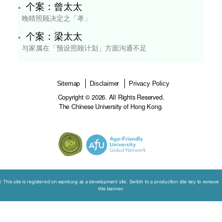
估
﹙
量
性
﹚
评
估
﹙
质
性
首页
学术成果
﹚
W
e
bi
n
ar