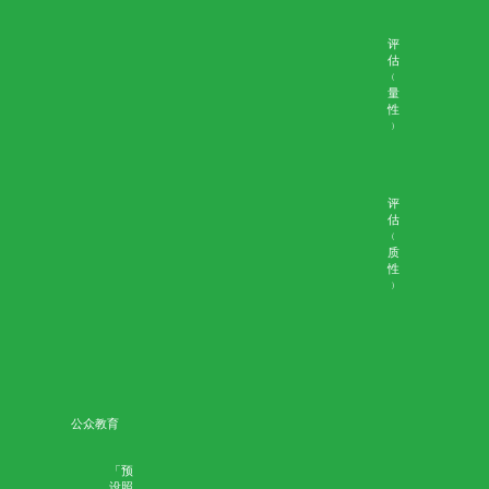
评
估
﹙
质
性
首页
学术成果
﹚
W
e
bi
n
ar