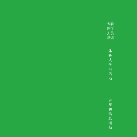
网
上
培
训
死
亡
审
核
评
估
﹙
量
性
﹚