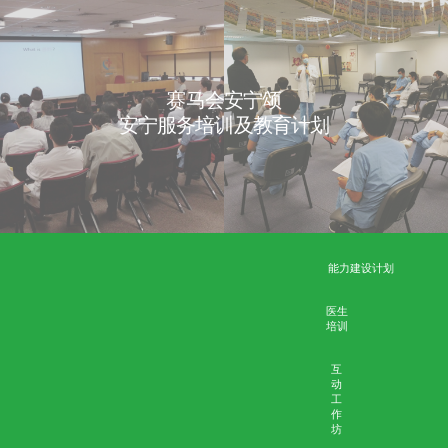
性﹚
性﹚
资源
医护
公众
人员
影
影
片
片
「安心來
医学伦理个案集
刊
刊
物
物