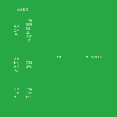
winson
10月 23, 2020
无评论
赛马会安宁颂
安宁服务培训及教育计划
能力