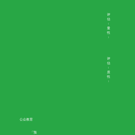
互
动
工
作
坊
研
讨
会
和
讲
座
座
谈
会