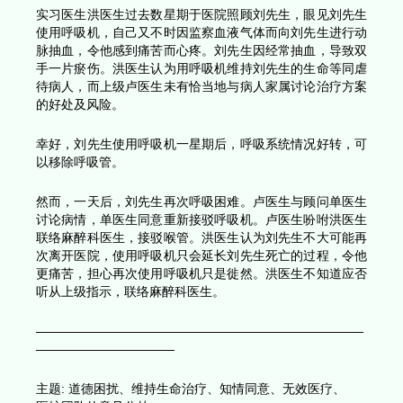
两星期前，刘先生从轮椅坠地，导致髋部骨折需要
病房。由于他本身健康欠佳，而且已经需要坐轮椅
问医生单医生认为刘先生不适合接受髋关节置换手
数天，刘先生开始发烧、咳嗽，并确诊患上肺炎。
使服用抗生素，呼吸系统的情况依然恶化；即使已
气罩提供最高量的氧气，他仍然呼吸困难，引致呼
鉴于刘先生身体状况每况愈下，骨科医生卢医生致
的姊妹解释：「刘先生患有严重肺炎。如果不尽快
机，刘先生剩下的日子不多。」姊妹同意为刘先生
和将他接驳至呼吸机。医护人员将喂饲管插入刘先
始用喂饲管为他喂食。
实习医生洪医生过去数星期于医院照顾刘先生，眼
使用呼吸机，自己又不时因监察血液气体而向刘先
脉抽血，令他感到痛苦而心疼。刘先生因经常抽血
手一片瘀伤。洪医生认为用呼吸机维持刘先生的生