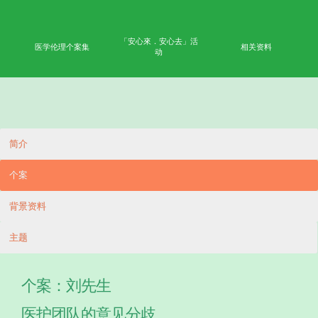
首页
学术成果
能力
公众教育
网上学习平台
「安心來．安心去」活
医学伦理个案集
相
动
简介
个案