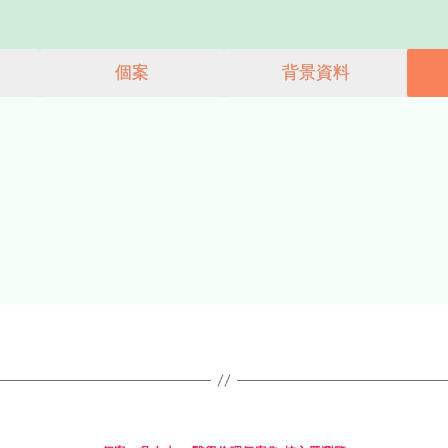
能力建設計劃
公眾教育
網上學習平
簡介
個案