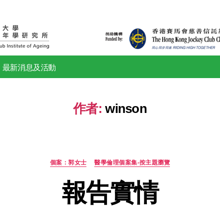
知識移轉
最新消息及活動
作者:
win
個案：郭女士
醫學倫理個案