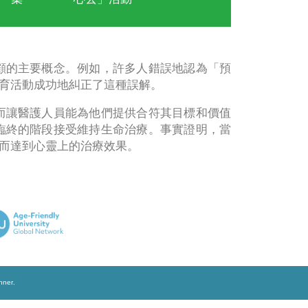
醫學倫理個案
「安心來
台
資源
集
心去」活
們往往難以理解晚期照顧的主要概念。例如，
。令人欣慰的是，公眾教育活動成功地糾正了這
們表達意願的渠道，從而讓醫護人員能為他們
會談表明他們將拒絕在臨終的階段接受維持生
放情緒和壓力的平台，從而達到心靈上的治療效