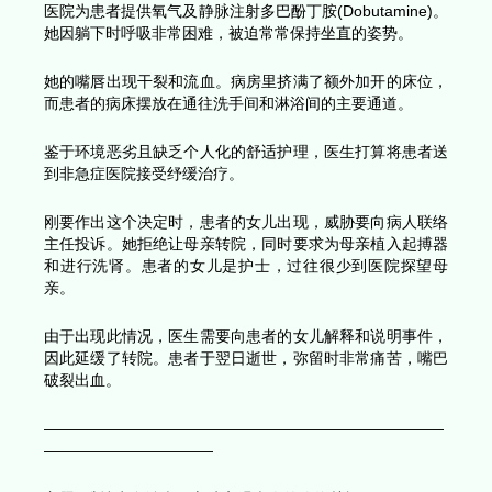
09:07 医护人员如何与病人、家属展开家庭会议
12:02 个案评论演绎
个案情况
八十岁的梁太太因平躺呼吸困难而被送入急症医院
她患上充血性心脏衰竭10年，最近的心脏超声波扫
她在接受最好的药物治疗后，射血分数为15%。患
来越慢，肾功能急速恶化。
之前，梁太太与丈夫居住在一起，与负责她病情的
曾商讨过「预设照顾计划」。与心脏科医生和肾脏
别探讨使用起搏器和洗肾治疗是否合适后，均认为
对患者的病情并无好处，加上患者本人亦倾向于仅
治疗，因此得出的共识是继续药物治疗。