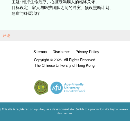
医院为患者提供氧气及静脉注射多巴酚丁胺(Dobutam
她因躺下时呼吸非常困难，被迫常常保持坐直的姿
她的嘴唇出现干裂和流血。病房里挤满了额外加开
而患者的病床摆放在通往洗手间和淋浴间的主要通
鉴于环境恶劣且缺乏个人化的舒适护理，医生打算
到非急症医院接受纾缓治疗。
刚要作出这个决定时，患者的女儿出现，威胁要向
主任投诉。她拒绝让母亲转院，同时要求为母亲植
和进行洗肾。患者的女儿是护士，过往很少到医
亲。
由于出现此情况，医生需要向患者的女儿解释和说
因此延缓了转院。患者于翌日逝世，弥留时非常痛
破裂出血。