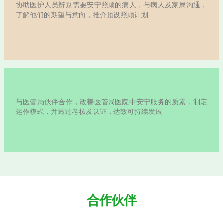
安宁服务培训及教育计
安宁服务在香港是一项复杂而又迫在眉睫的议题。安
为临终病人及其家属提供具质素的生活，至为重要。
有病人均在医院过身，故此在社区和医院管理局（医
辖下的医院推行「安宁服务培训及教育计划」提升医
及处理死亡的能力，以及教育病人、家属及公众如何
会成为改善安宁服务的关键因素。培训及教育计划透
的原则探讨安宁服务中的主要议题，令病人的意愿受
护人员在思维上的改变，加上医院的运作模式及处理
作出相应配合，将会提升临终病人及家属的生活质素