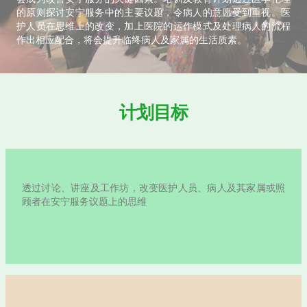
随着香港人口老化，晚期病患长者人数不断攀升，公众
病人护理服务的需求亦日渐增加。为此，香港赛马会慈
审批拨捐近6.23亿港元策划及捐助「赛马会安宁颂
2016年开展以来，计划协助改善社区晚期护理服务
为相关服务的专业人员提供培训，并举办公众教育活动
「赛马会安宁颂」结合跨界别力量，联系社区及医疗系
有临终护理服务。 计划会在社区及安老院舍推行安宁
期病患长者提供全面的支援，让他们可以在充份知情下
临终护理选择，提升他们的生活质素。 计划合作伙伴
大学社会科学学院、香港中文大学赛马会老年学研究所
学会、基督教灵实协会、香港复康会、圣雅各福群会，
堂长者地区中心 ，香港圣公会福利协会(简称福利协会
院及救世军。
详情请浏览
http://www.JCECC.hk/