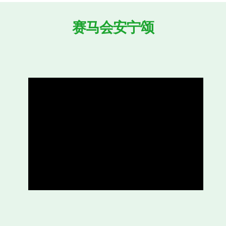
划旨在改善本港「以病人为本」的晚期照顾服务水平
识，提倡所有医护和社福人员的共同参与，并在社区进行
此计划充分利用了中文大学的优势和资源，尤其是在卓
究成果方面，从而最大限度地发挥其效益和影响。例如
和相关部门的教学人员可为医生、护士和医科学生提供
例如，经验丰富的研究人员可透过进行学术研究，以科
式来评估计划的成效。
本网站整合了计划的各个组成部分。首页对计划的起源
要说明。
学术成果
列出了一系列探讨本港晚期照顾议题
研究。
能力建设计划
，
公众教育
和
资源
分别归纳了计划
并展示了当中的丰硕成果。
医学伦理个案集
是一本专题
线医护人员参考。
「安心来．安心去」活动
是于2020
系列大型公众活动。最后，
相关资讯
列出了一些与晚期
考资料。