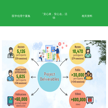
首页
学术成果
能力
公众教育
网上学习平台
「安心來．安心去」活
医学伦理个案集
相
动