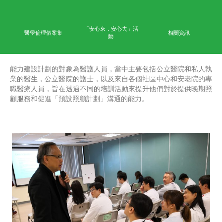
首頁
學術成果
能力
公眾教育
網上學習平台
「安心來．安心去」活
醫學倫理個案集
相
動
能力建設計劃的對象為醫護人員，當中主要包括公立醫
業的醫生，公立醫院的護士，以及來自各個社區中心和
職醫療人員，旨在透過不同的培訓活動來提升他們對於
顧服務和促進「預設照顧計劃」溝通的能力。