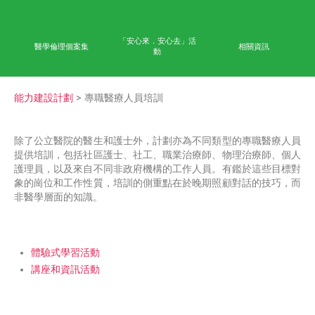
首頁
學術成果
能力
公眾教育
網上學習平台
「安心來．安心去」活
醫學倫理個案集
相
動
能力建設計劃
> 專職醫療人員培訓
除了公立醫院的醫生和護士外，計劃亦為不同類型的專
提供培訓，包括社區護士、社工、職業治療師、物理治
護理員，以及來自不同非政府機構的工作人員。有鑑於
象的崗位和工作性質，培訓的側重點在於晚期照顧對話