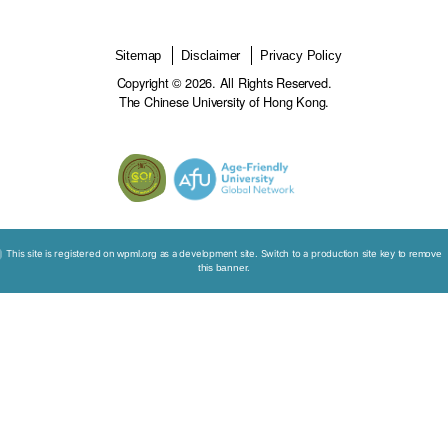
就此，培训活动提醒参加者，从病人和家属的角度来说，
的支持，比医疗上的详情和细节来得更为重要。透过参与
白到在晚期照顾对话中，他们应该讨论甚么，以及当中的
亦表示，培训令他们在与病人和家属对话时，感到更自
外，参加者亦明白到，不同背景的医生均有进行晚期照顾
非只局限于纾缓治疗的专科医生。
值得一提的是，不少参加者都认为，角色扮演练习和当中
使他们受益匪浅，因为这样的学习机会在正规的医学课程
Sitemap
Disclaimer
Privacy Policy
Copyright © 2026. All Rights Reserved.
The Chinese University of Hong Kong.