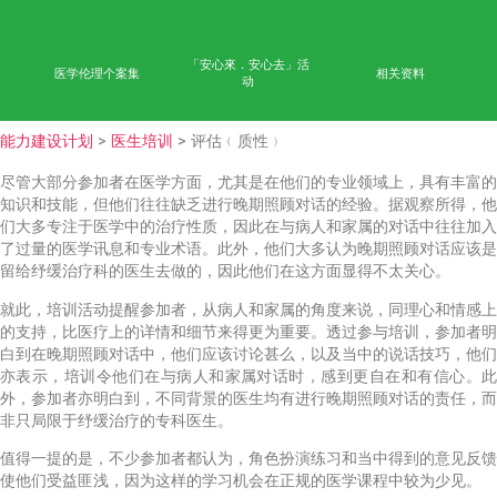
首页
学术成果
能力
公众教育
网上学习平台
「安心來．安心去」活
医学伦理个案集
相
动
能力建设计划
>
医生培训
> 评估﹙质性﹚
尽管大部分参加者在医学方面，尤其是在他们的专业领域
知识和技能，但他们往往缺乏进行晚期照顾对话的经验。
们大多专注于医学中的治疗性质，因此在与病人和家属的
了过量的医学讯息和专业术语。此外，他们大多认为晚期
留给纾缓治疗科的医生去做的，因此他们在这方面显得不