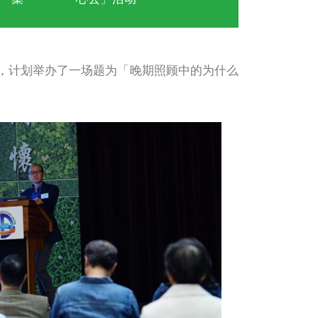
医学伦理个案
「安心來
台
资源
集
心去」活
座。例如在2019年3月，计划举办了一场题为