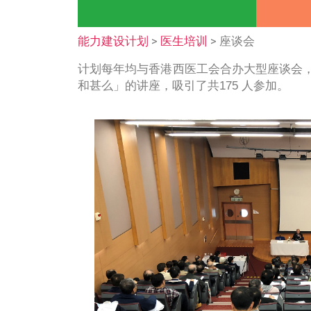
首页
学术成果
>
> 座谈
能力建设计划
医生培训
计划每年均与香港西医工会合办
和甚么」的讲座，吸引了共175 