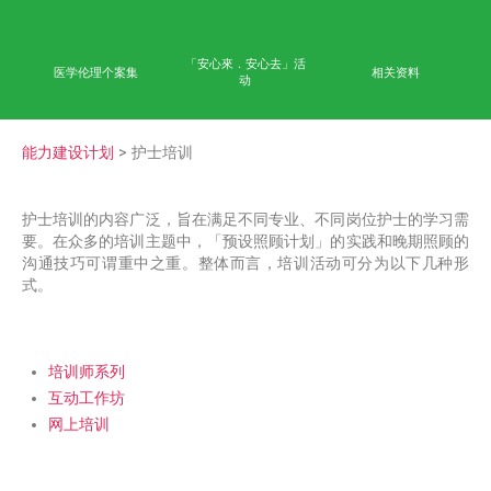
首页
学术成果
能力
公众教育
网上学习平台
「安心來．安心去」活
医学伦理个案集
相
动
能力建设计划
> 护士培训
护士培训的内容广泛，旨在满足不同专业、不同岗位护
要。在众多的培训主题中，「预设照顾计划」的实践和
沟通技巧可谓重中之重。整体而言，培训活动可分为
式。