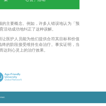
医学伦理个案
「安心來
台
资源
集
心去」活
们往往难以理解晚期照顾的主要概念。例如，
。令人欣慰的是，公众教育活动成功地纠正了这
们表达意愿的渠道，从而让医护人员能为他们
会谈表明他们将拒绝在临终的阶段接受维持生
放情绪和压力的平台，从而达到心灵上的治疗效