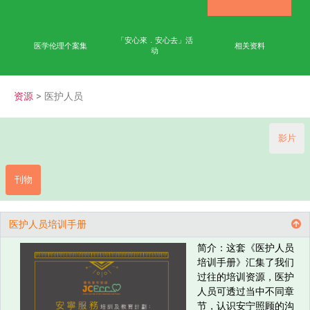
首页
学术成果
能力
公众教育
网上学习平台
「安心來．安心去」活
医学伦理个案集
相
动
资源
> 医护人员
刊物