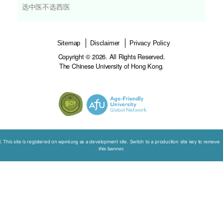
背景资料
主题
中医
个案：吴女士
选中医不选西医
Sitemap
Disclaimer
Privacy Policy
Copyright © 2026. All Rights Reserved.
The Chinese University of Hong Kong.