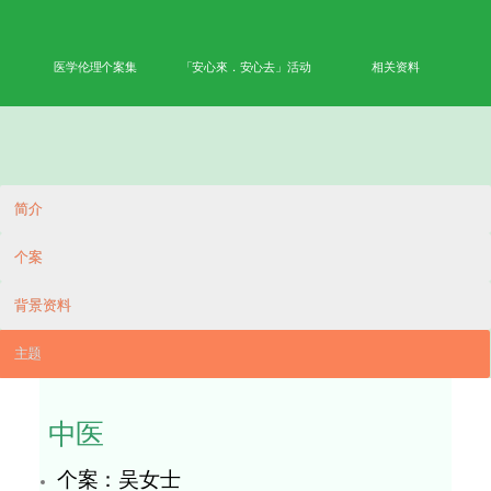
首页
学术成果
能力
公众教育
网上学习平台
医学伦理个案集
「安心來．安心去」活动
相
简介
个案