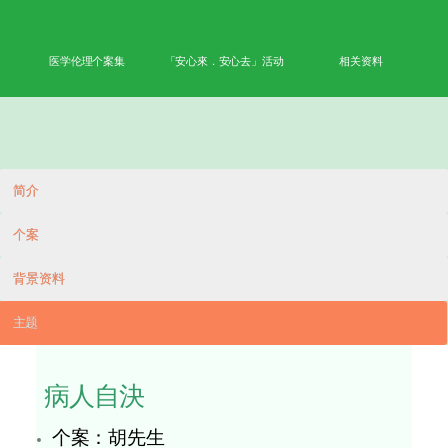
首页
学术成果
能力
公众教育
网上学习平台
医学伦理个案集
「安心來．安心去」活动
相
简介
个案