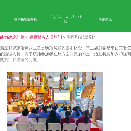
首頁
學術成果
能力
公眾教育
網上學習平台
「安心來．安心去」活
醫學倫理個案集
相
動
能力建設計劃
>
專職醫療人員培訓
> 講座和資訊活動
講座和資訊活動的主題是晚期照顧的基本概念，其主要對
的護理人員。為了填補參加者在此方面知識的不足，活動
關於症狀管理的元素。