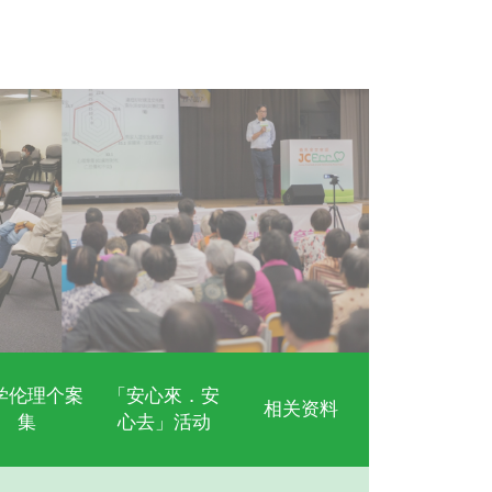
自决
23, 2020
宁颂
及教育计划