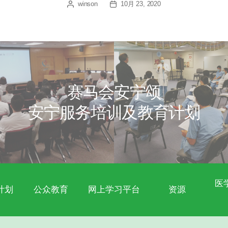
病人
winson
10月 
赛马会安
安宁服务培训