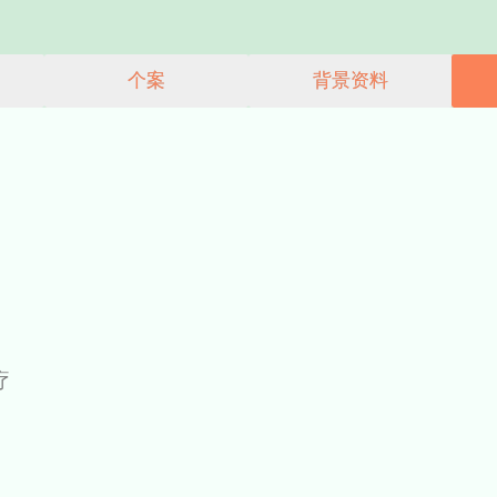
能力建设计划
公众教育
网上学习平
简介
个案