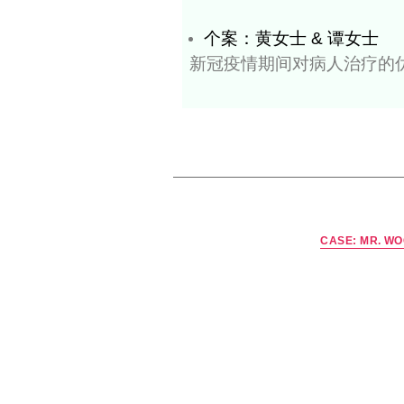
个案：胡先生
晚期照顾的如厕
个案：叶先生
生命将尽时不给
个案：吴女士
选中医不选西医
个案：黄女士 &
新冠疫情期间对