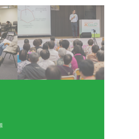
生
个案：黄先生
医学伦理个案集-按主题浏览
利益
0
无评论