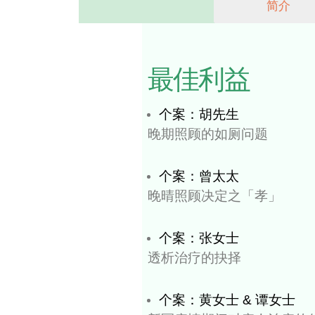
医
生
培
训
首页
学术成果
研
互
培
讨
网
死
动
座
训
会
上
亡
工
谈
师
和
培
审
作
会
系
讲
训
核
坊
列
座