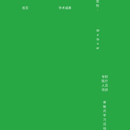
座
谈
会
网
上
培
训
死
亡
审
核
评