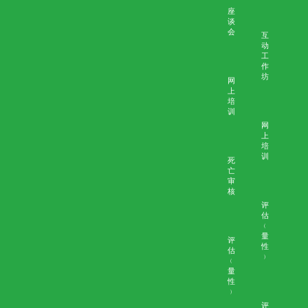
背景资料
主题
家人与医护团队之间的冲突
个案：梁太太
与家属在「预设照顾计划」方面沟通不足
个案：黄先生
家属的投诉和不满