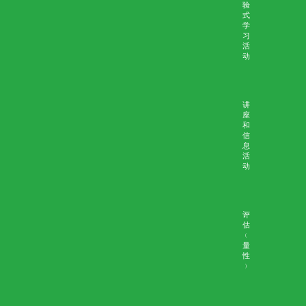
能力
医生
培训
互
动
工
作
坊
研
讨
会