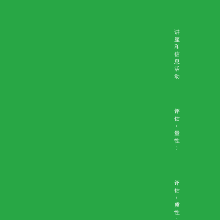
估
﹙
量
性
﹚
评
估
﹙
质
性
首页
学术成果
﹚
W
e
bi
n
ar