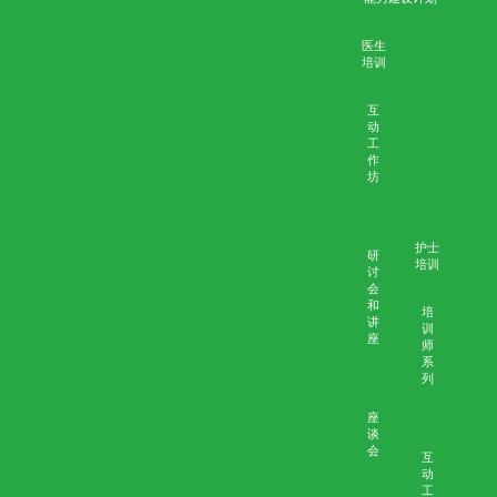
winson
10月 23, 2020
无评论
赛马会安宁颂
安宁服务培训及教育计划
能力