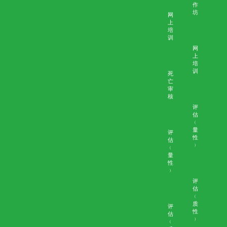
医生
培训
互
动
工
作
坊
研
讨
会
和
讲
座