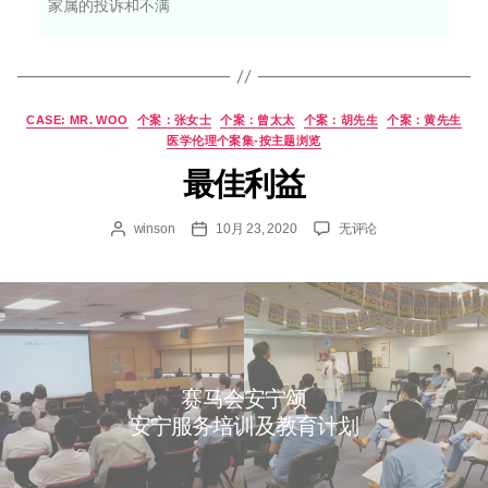
动
评估
评估
﹙量
﹙质
性﹚
性﹚
资源
医护
公众
人员
影
影
片
片
「安心來
医学伦理个案集