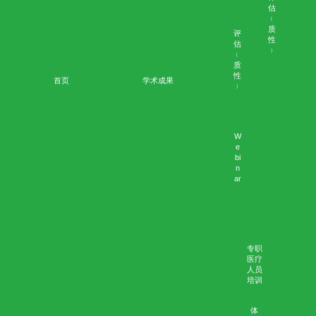
CASE: MR. WOO
个案：张女士
个案：曾太太
个案：胡先生
医学伦理个案集-按主题浏览
最佳利益
winson
10月 23, 2020
无评论
赛马会安宁颂
安宁服务培训及教育计划