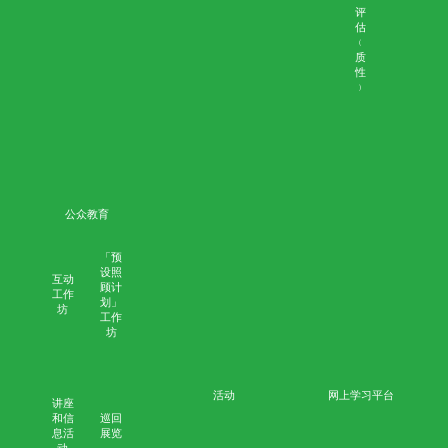
和
讲
座
座
谈
会
网
上
培
训
死
亡
审