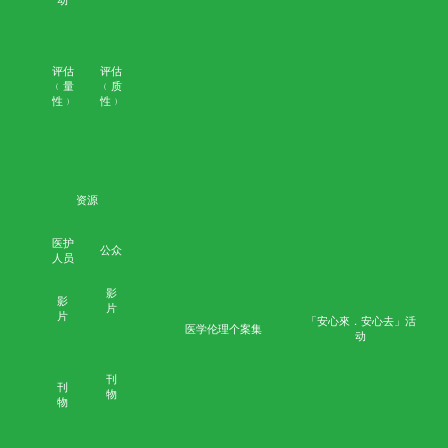
核
评
估
﹙
量
性
﹚
评
估
﹙
质
性
首页
学术成果
﹚