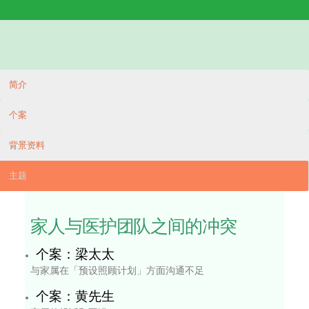
公众教育
「预
设照
互动
顾计
工作
划」
坊
工作
坊
活动
网上
讲座
和信
巡回
息活
展览