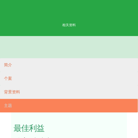
W
e
bi
n
ar