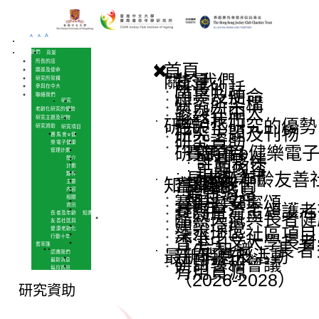
A
A
A
首頁
關於我們
背景
所長的話
願景及使命
研究所架構
參與在中大
聯絡我們
研究
老齡化研究的優勢
研究主題及刊物
研究資助
研究項目
賽馬會e健