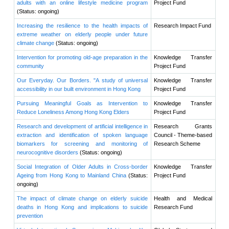
賽馬會安寧頌
賽馬會流金頌護老有e
研究資助
道
酷熱天氣與長者健康
建築環境
深水埗區社區項目
香港中文大學長者學
Selected Research Grants
苑
「友智識」長者進階
數碼培訓計劃（2026-
Project Title
2028）
最新消息及活動
新聞發布
Development of a new 
研討會和會議
measurement protocol by dig
有用資源
application to the HK community