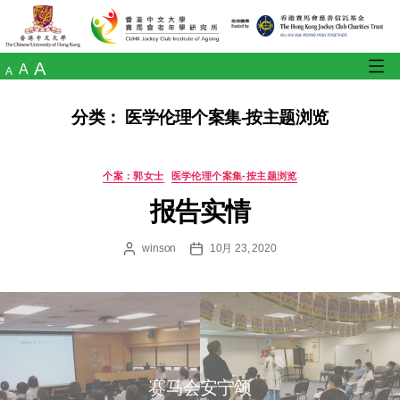
A
A
A
分类：
医学伦理个案集-按主题浏
个案：郭女士
医学伦理个案集-按主题浏览
报告实情
winson
10月 23, 2020