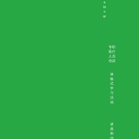
赛马会安宁颂
安宁服务培训及教育计划
能力
医生
培训
互