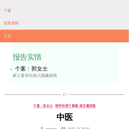
「安心來．安心去」活
医学伦理个案集
相
动
简介
个案
背景资料
主题