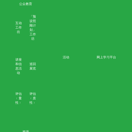
网
上
培
训
死
亡
审
核
评
估
﹙
量
性
﹚