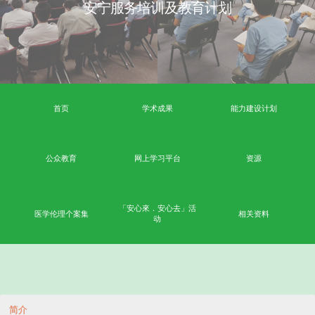
赛马会安宁颂
安宁服务培训及教育计划
首页
学术成果
能力
公众教育
网上学习平台